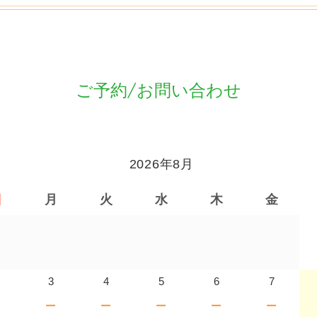
ご予約/お問い合わせ
2026年8月
日
月
火
水
木
金
3
4
5
6
7
－
－
－
－
－
－