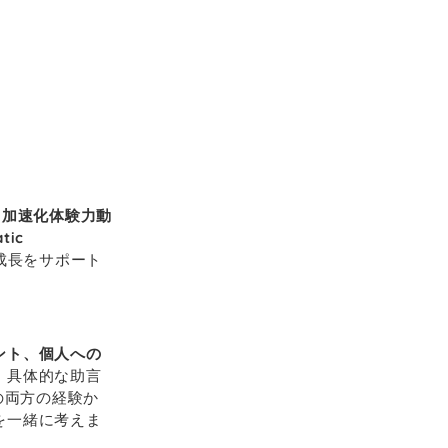
。
（加速化体験力動
ic
成長をサポート
ント、個人への
、具体的な助言
の両方の経験か
を一緒に考えま