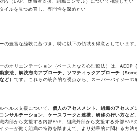
対応（EAP、休職者支援、組織コンサル）について相談したい
タイルを見つめ直し、専門性を深めたい
ーの豊富な経験に基づき、特に以下の領域を得意としています
ーのオリエンテーション（ベースとなる心理療法）は、
AEDP
動療法、解決志向アプローチ、ソマティックアプローチ（Somat
®︎など）
です。これらの統合的な視点から、スーパーバイジーの
ルヘルス支援について、
個人のアセスメント、組織のアセスメ
コンサルテーション、ケースワークと連携、研修の行い方など
織内部から支援する内部EAP、組織外部から支援する外部EAP
イジーが働く組織の特徴を踏まえて、より効果的に関わる方法