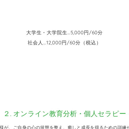
大学生・大学院生
…5,000
円
/60
分
社会人
…12,000
円
/60
分（税込）
２. オンライン教育分析・個人セラピー
様が、ご自身の心の状態を整え、癒しと成長を得るための訓練