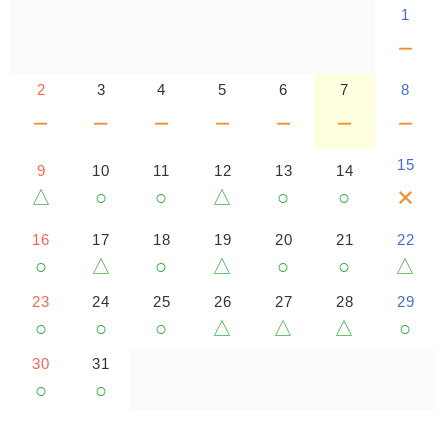
1
－
2
3
4
5
6
7
8
－
－
－
－
－
－
－
15
9
10
11
12
13
14
×
△
○
○
△
○
○
16
17
18
19
20
21
22
○
△
○
△
○
○
△
23
24
25
26
27
28
29
○
○
○
△
△
△
○
30
31
○
○