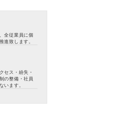
、全従業員に個
推進致します。
クセス・紛失・
制の整備・社員
ないます。
ス、電話番号等の
だく際の目的以
連絡や業務のご
。