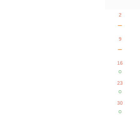
2
－
9
－
16
○
23
○
30
○