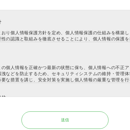
針
とおり個人情報保護方針を定め、個人情報保護の仕組みを構築し
要性の認識と取組みを徹底させることにより、個人情報の保護を
まの個人情報を正確かつ最新の状態に保ち、個人情報への不正ア
漏洩などを防止するため、セキュリティシステムの維持・管理体
必要な措置を講じ、安全対策を実施し個人情報の厳重な管理を行
目的
は、お客様からのお問い合わせ時に、お名前、e-mailアドレ
録いただく場合がございますが、これらの個人情報はご提供いた
しません。お客さまからお預かりした個人情報は、当社からのご
対する回答として、電子メールや資料のご送付に利用いたします