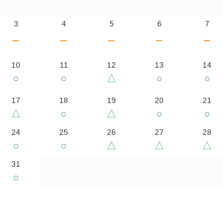
3
4
5
6
7
－
－
－
－
－
10
11
12
13
14
○
○
△
○
○
17
18
19
20
21
△
○
△
○
○
24
25
26
27
28
○
○
△
△
△
31
○