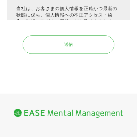
当社は、お客さまの個人情報を正確かつ最新の
状態に保ち、個人情報への不正アクセス・紛
失・破損・改ざん・漏洩などを防止するため、
セキュリティシステムの維持・管理体制の整
備・社員教育の徹底等の必要な措置を講じ、安
全対策を実施し個人情報の厳重な管理を行ない
ます。
個人情報の利用目的
本ウェブサイトでは、お客様からのお問い合わ
せ時に、お名前、e-mailアドレス、電話番号等
の個人情報をご登録いただく場合がございます
が、これらの個人情報はご提供いただく際の目
的以外では利用いたしません。お客さまからお
預かりした個人情報は、当社からのご連絡や業
務のご案内やご質問に対する回答として、電子
メールや資料のご送付に利用いたします。